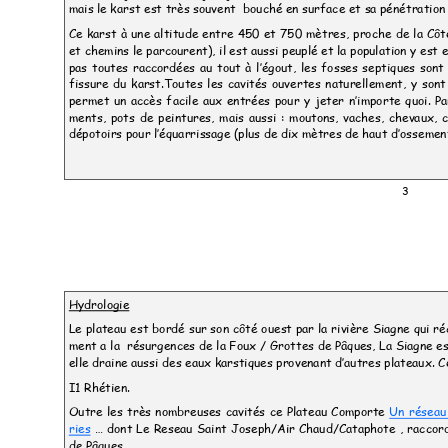
mais le karst est très souvent
bouché en surface et sa pénétratio
Ce karst à une altitude entre 450 et 750 mètres, proche de la Cô
et chemins le parcourent), il est aussi peuplé et la population y es
pas toutes raccordées au tout à l’égout, les fosses septiques son
fissure du karst.Toutes les cavités ouvertes naturellement, y son
permet un accès facile aux entrées pour y jeter n’importe quoi.
Pa
ments, pots de peintures, mais aussi
: moutons, vaches, chevaux,
dépotoirs pour l’équarrissage (plus de dix mètres de haut d’ossemen
3
Hydrologie
Le plateau est bordé sur son côté ouest par la rivière Siagne qui r
ment a la
résurgences de la Foux / Grottes de Pâques,
La Siagne es
elle draine aussi des eaux karstiques provenant d’autres plateaux. 
I1 Rhétien.
Outre les très nombreuses cavités ce Plateau Comporte
Un réseau
ries
… dont Le Reseau Saint Joseph/Air Chaud/Cataphote , raccor
de Pâques.