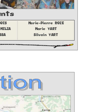
pants
UBOIS
Marie
-
Pierre ROZE
A MILZA
Marie YART
MASSA
Silvain YART