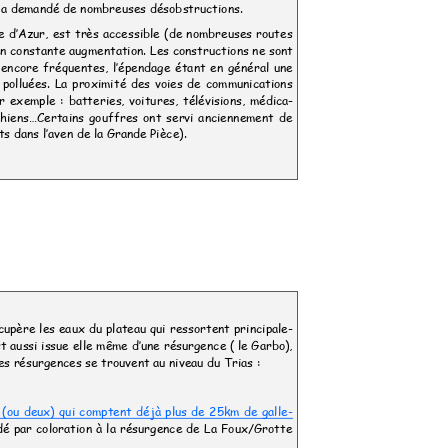
n a demandé de nombreuses désobstructions.
te d’Azur, est très accessible (de nombreuses routes
t en constante augmentation. Les constructions ne sont
t encore fréquentes, l’épendage étant en général une
t polluées. La proximité des voies de communications
r exemple : batteries, voitures, télévisions, médica-
 chiens…Certains gouffres ont servi anciennement de
ts dans l’aven de la Grande Pièce).
écupère les eaux du plateau qui ressortent principale-
t aussi issue elle même d’une résurgence ( le Garbo),
Ces résurgences se trouvent au niveau du Trias
:
 (ou deux) qui comptent déjà plus de 25km de galle-
dé par coloration à la résurgence de La Foux/Grotte