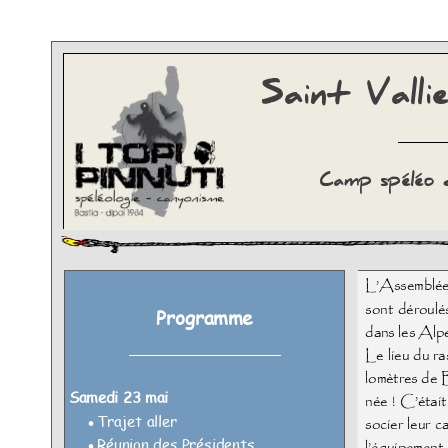
Saint Vall
Camp spéléo 
L’Assemblée
sont déroul
Programme
dans les Alp
Le lieu du ra
lomètres de B
Samedi 23 mai
née ! C’étai
Trajet aller

socier leur 
Réunion des Présidents
