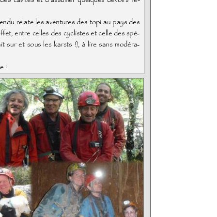
 des cavités et d’assumer quelques devoirs fé-
ndu relate les aventures des topi au pays des
ffet, entre celles des cyclistes et celle des spé-
ait sur et sous les karsts !), à lire sans modéra-
e !