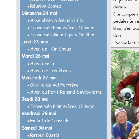
l’équipement
Réunion Comed

déraux.
Dimanche 24 mai
Ce compte-re
Assemblée Générale FFS

pédales (en e
Traversée Primevères-Ollivier

léos, y’en av
Traversée Moustiques Nerlhac

tion !
Lundi 25 mai
Bonne lectur
Aven de l’Air Chaud

Mardi 26 mai
Aven Cresp

Aven des Ténèbres

Mercredi 27 mai
Grotte de Val Ferrière

Aven du Petit Renard à Mobylette

Jeudi 28 mai
Traversée Primevères-Ollivier

Vendredi 29 mai
Embut de Caussols

Samedi 30 mai
Retour Bastia
