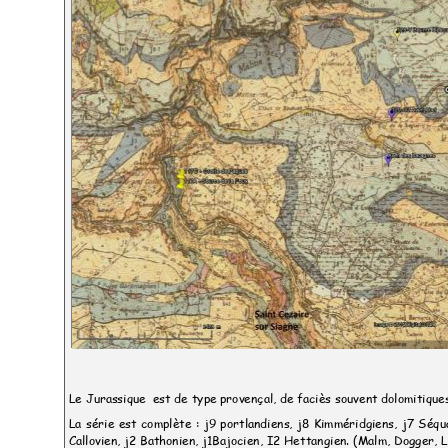
Le Jurassique
est de type provençal, de faciès souvent dolomitiqu
La série est complète : j9 portlandiens, j8 Kimméridgiens, j7 Séq
Callovien, j2 Bathonien, j1Bajocien, I2 Hettangien. (Malm, Dogger, 