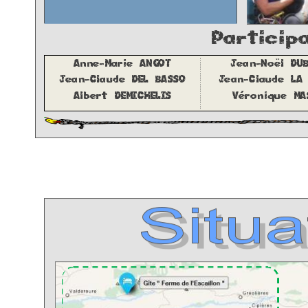
Partici
Anne
-
Marie ANGOT
Jean
-
Noël D
Jean
-
Claude DEL BASSO
Jean
-
Claude L
Albert DEMICHELIS
Véronique 