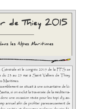
ier de Thiey 2015
dans les Alpes Maritimes
 Générale et le congrès 2015 de la FFS se
és du 23 au 25 mai à Saint Valliers de Thiey
es Maritimes.
ssemblement se situait à une soixantaine de ki-
astia, si on exclut la traversée de la méditerra-
t donc une occasion rêvée pour les topi d’y as-
camp annuel afin de profiter paresseusement de