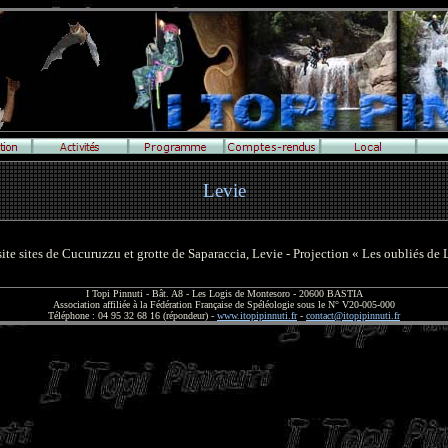
Levie
site sites de Cucuruzzu et grotte de Saparaccia, Levie - Projection « Les oubliés de
I Topi Pinnuti - Bât. A8 - Les Logis de Montesoro - 20600 BASTIA
Association affiliée à la Fédération Française de Spéléologie sous le N° V20-005-000
Téléphone : 04 95 32 68 16 (répondeur) -
www.itopipinnuti.fr
-
contact@itopipinnuti.fr