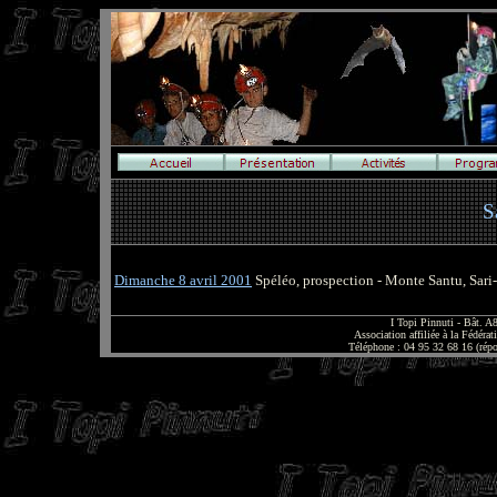
S
Dimanche 8 avril 2001
Spéléo, prospection - Monte Santu, Sari
I Topi Pinnuti - Bât. 
Association affiliée à la Fédér
Téléphone : 04 95 32 68 16 (rép