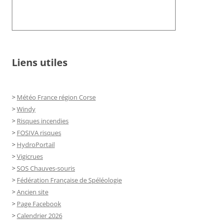
Liens utiles
>
Météo France région Corse
>
Windy
>
Risques incendies
>
FOSIVA risques
>
HydroPortail
>
Vigicrues
>
SOS Chauves-souris
>
Fédération Française de Spéléologie
>
Ancien site
>
Page Facebook
>
Calendrier 2026