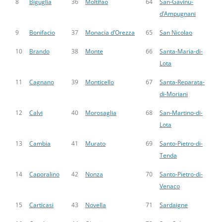
8
Biguglia
36
Moltifao
64
San-Gavinu-
d’Ampugnani
9
Bonifacio
37
Monacia d’Orezza
65
San Nicolao
10
Brando
38
Monte
66
Santa-Maria-di-
Lota
11
Cagnano
39
Monticello
67
Santa-Reparata-
di-Moriani
12
Calvi
40
Morosaglia
68
San-Martino-di-
Lota
13
Cambia
41
Murato
69
Santo-Pietro-di-
Tenda
14
Caporalino
42
Nonza
70
Santo-Pietro-di-
Venaco
15
Carticasi
43
Novella
71
Sardaigne