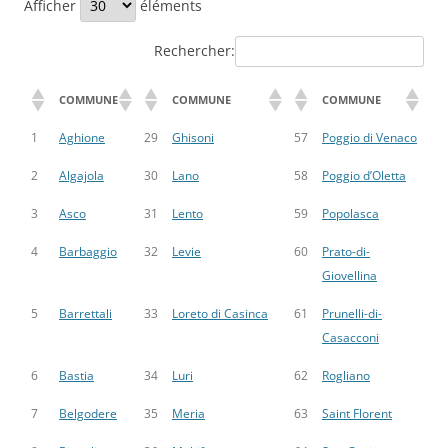
Afficher
éléments
Rechercher:
COMMUNE
COMMUNE
COMMUNE
1
Aghione
29
Ghisoni
57
Poggio di Venaco
2
Algajola
30
Lano
58
Poggio d’Oletta
3
Asco
31
Lento
59
Popolasca
4
Barbaggio
32
Levie
60
Prato-di-
Giovellina
5
Barrettali
33
Loreto di Casinca
61
Prunelli-di-
Casacconi
6
Bastia
34
Luri
62
Rogliano
7
Belgodere
35
Meria
63
Saint Florent