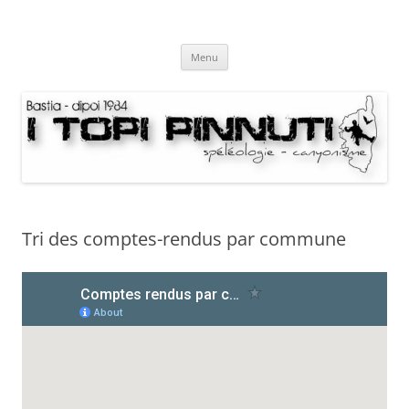
Aller
au
I Topi Pinnuti
contenu
La Terre dessus-dessous
Menu
Tri des comptes-rendus par commune