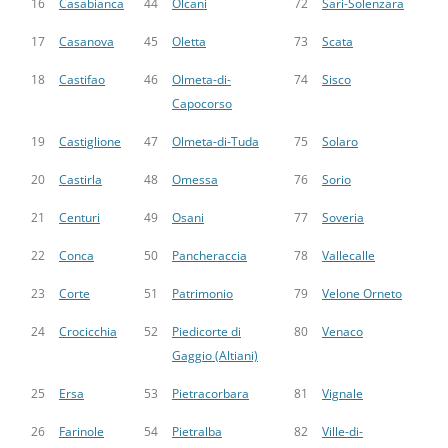
16
Casabianca
44
Olcani
72
Sari-Solenzara
17
Casanova
45
Oletta
73
Scata
18
Castifao
46
Olmeta-di-
74
Sisco
Capocorso
19
Castiglione
47
Olmeta-di-Tuda
75
Solaro
20
Castirla
48
Omessa
76
Sorio
21
Centuri
49
Osani
77
Soveria
22
Conca
50
Pancheraccia
78
Vallecalle
23
Corte
51
Patrimonio
79
Velone Orneto
24
Crocicchia
52
Piedicorte di
80
Venaco
Gaggio (Altiani)
25
Ersa
53
Pietracorbara
81
Vignale
26
Farinole
54
Pietralba
82
Ville-di-