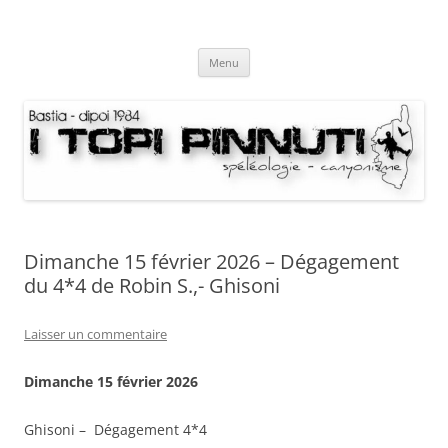
Aller
au
I Topi Pinnuti
contenu
La Terre dessus-dessous
Menu
Dimanche 15 février 2026 – Dégagement
du 4*4 de Robin S.,- Ghisoni
Laisser un commentaire
Dimanche 15 février
2026
Ghisoni – Dégagement 4*4