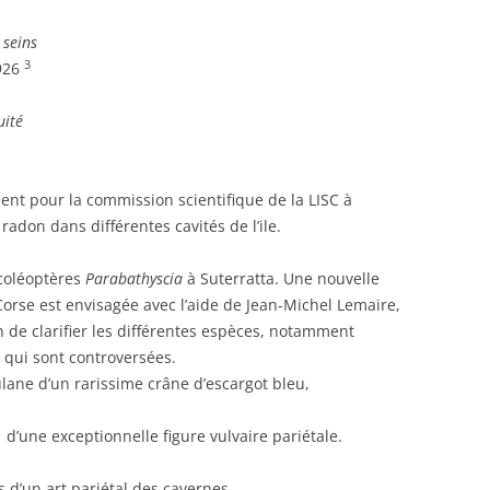
 seins
3
1926
uité
nt pour la commission scientifique de la LISC à
adon dans différentes cavités de l’ile.
coléoptères
Parabathyscia
à Suterratta. Une nouvelle
orse est envisagée avec l’aide de Jean-Michel Lemaire,
 de clarifier les différentes espèces, notamment
qui sont controversées.
lane d’un rarissime crâne d’escargot bleu,
1 d’une exceptionnelle figure vulvaire pariétale.
 d’un art pariétal des cavernes.