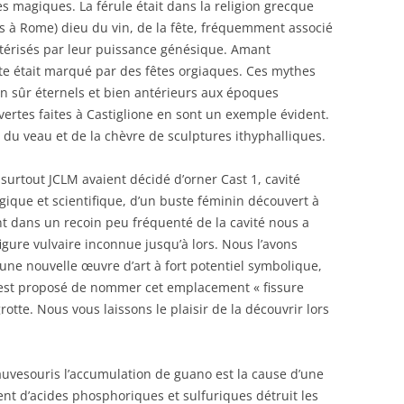
es magiques. La férule était dans la religion grecque
us à Rome) dieu du vin, de la fête, fréquemment associé
térisés par leur puissance génésique. Amant
lte était marqué par des fêtes orgiaques. Ces mythes
n sûr éternels et bien antérieurs aux époques
vertes faites à Castiglione en sont un exemple évident.
 du veau et de la chèvre de sculptures ithyphalliques.
 surtout JCLM avaient décidé d’orner Cast 1, cavité
ogique et scientifique, d’un buste féminin découvert à
 dans un recoin peu fréquenté de la cavité nous a
gure vulvaire inconnue jusqu’à lors. Nous l’avons
une nouvelle œuvre d’art à fort potentiel symbolique,
Il est proposé de nommer cet emplacement « fissure
otte. Nous vous laissons le plaisir de la découvrir lors
uvesouris l’accumulation de guano est la cause d’une
nt d’acides phosphoriques et sulfuriques détruit les