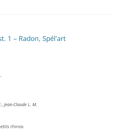
LA TOPOGRAPHIE
ES
LE SPÉLÉO SECOURS
t. 1 – Radon, Spél’art
…
., Jean-Claude L. M.
etits rhinos