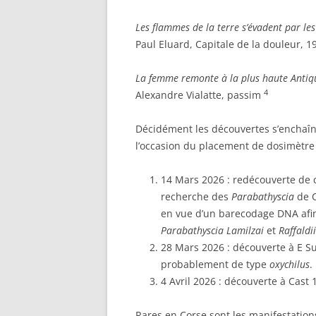
Les flammes de la terre s’évadent par les
Paul Eluard, Capitale de la douleur, 
La femme remonte à la plus haute Antiq
4
Alexandre Vialatte, passim
Décidément les découvertes s’enchaîne
l’occasion du placement de dosimètre r
14 Mars 2026 : redécouverte de 
recherche des
Parabathyscia
de C
en vue d’un barecodage DNA afin
Parabathyscia Lamilzai
et
Raffaldii
28 Mars 2026 : découverte à E Su
probablement de type
oxychilus
.
4 Avril 2026 : découverte à Cast 
Rares en Corse sont les manifestations