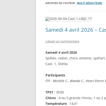
ARCHIVES DE L’AUTEUR :
MULTI-RÉDACTEURS
LES « OBJETS » TOPI ET AUTR
Samedi 4 avril 2026 – Cas
Laisser un commentaire
Samedi 4 avril 2026
Spéléo, radon, chiro, entomo, spél’art
Cast. 1, Oletta
Participants
ITP :
Michèle C., Wanda C., Henri-Pierre F
TPST
: 3h00
Chiros
: 4 ou 5 grands rhinos, 1 ou 2 p
Température
: 14,6°