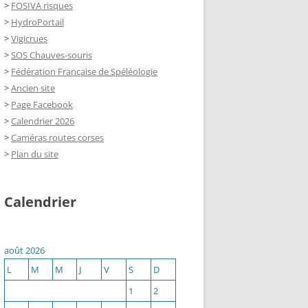
>
FOSIVA risques
>
HydroPortail
>
Vigicrues
>
SOS Chauves-souris
>
Fédération Française de Spéléologie
>
Ancien site
>
Page Facebook
>
Calendrier 2026
>
Caméras routes corses
>
Plan du site
Calendrier
août 2026
L
M
M
J
V
S
D
1
2