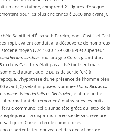
fait un ancien tafone, comprend 21 figures d’époque
 remontant pour les plus anciennes à 2000 ans avant JC.
hèle Salotti et d’Élisabeth Pereira, dans Cast 1 et Cast
 des Topi, avaient conduit à la découverte de nombreux
stocène moyen (774 100 à 129 000 BP) et supérieur
cynotherium sardous
, musaraigne Corse, grand-duc,
5 m dans Cast 1 n’y était pas arrivé tout seul mais
ommé, d’autant que le puits de sortie foré à
 à l’époque. L’hypothèse d’une présence de l’homme bien
500 avant JC) s’était imposée. Nommée
Homo Ricoveris
,
 sapiens
, N
éandertalis
et
Denisovien
, était de petite
ts lui permettant de remonter à mains nues les puits
 férule commune, collé sur sa tête grâce au latex de la
is expliquerait la disparition précoce de sa chevelure
n sait qu’en Corse la férule commune est
 pour porter le feu nouveau et des décoctions de