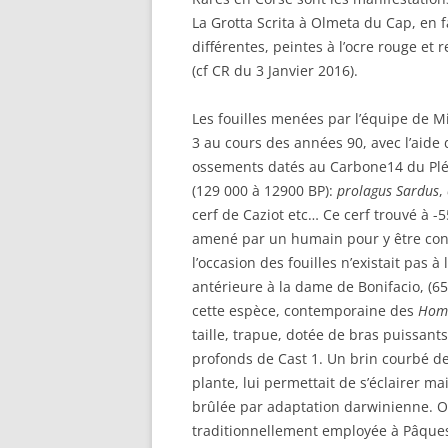
La Grotta Scrita à Olmeta du Cap, en 
différentes, peintes à l’ocre rouge et
(cf CR du 3 Janvier 2016).
Les fouilles menées par l’équipe de Mic
3 au cours des années 90, avec l’aide
ossements datés au Carbone14 du Pléi
(129 000 à 12900 BP):
prolagus Sardus
,
cerf de Caziot etc… Ce cerf trouvé à -5
amené par un humain pour y être cons
l’occasion des fouilles n’existait pas
antérieure à la dame de Bonifacio, (6
cette espèce, contemporaine des
Homo
taille, trapue, dotée de bras puissan
profonds de Cast 1. Un brin courbé de
plante, lui permettait de s’éclairer ma
brûlée par adaptation darwinienne. O
traditionnellement employée à Pâques