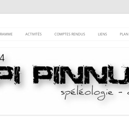
GRAMME
ACTIVITÉS
COMPTES RENDUS
LIENS
PLAN
LA SPÉLÉOLOGIE
TRI DES COMPTES-RENDUS PAR
DÉCOUVRIR LE MILIEU
COMMUNE
SOUTERRAIN
LE CANYONISME
HISTORIQUE DU CANYONIS
COMPTES-RENDUS DES CAMPS
S’INITIER AUX TECHNIQUES
LA SAGA DU LOCAL
SPÉLÉO
COMPTES-RENDUS DES STAGES
SE PERFECTIONNER
PUBLICATIONS “NUSTRALE”
LA PROSPECTION
LES SAGAS
LA DÉSOBSTRUCTION
LA CASETTA DE GHISONI
L’EXPLORATION
NOTICES