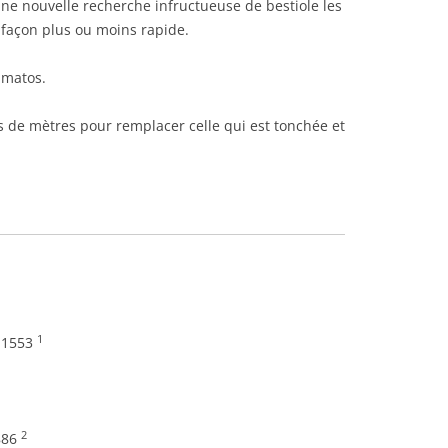
une nouvelle recherche infructueuse de bestiole les
e façon plus ou moins rapide.
 matos.
s de mètres pour remplacer celle qui est tonchée et
1
, 1553
2
886