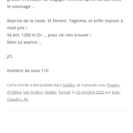
le voisinage …
Reprise de la route, St Florent, Teghime, et enfin maison à
midi pile !
56 km, 1200 m D+ … pour ne rien trouver !
Mais ça avance …
JCL
Nombre de vues
110
Cette entrée a été publiée dans
Spéléo
, et marquée avec
Poggio-
d'Oletta
,
San Quilico
,
Spéléo
,
Tunnel
, le
22 octobre 2025
par
Jean-
Claude L. M.
.