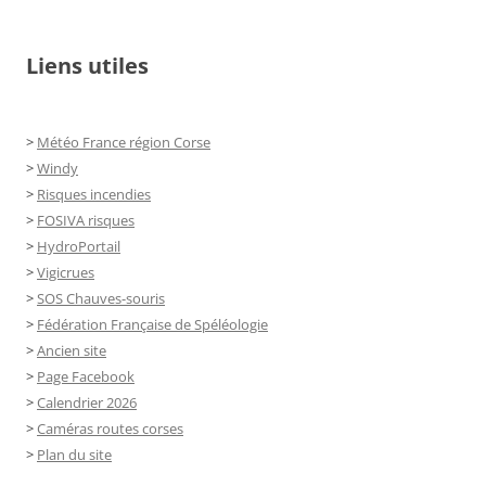
Liens utiles
>
Météo France région Corse
>
Windy
>
Risques incendies
>
FOSIVA risques
>
HydroPortail
>
Vigicrues
>
SOS Chauves-souris
>
Fédération Française de Spéléologie
>
Ancien site
>
Page Facebook
>
Calendrier 2026
>
Caméras routes corses
>
Plan du site