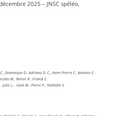
décembre 2025 – JNSC spéléo,
LA TOPOGRAPHIE
ES
LE SPÉLÉO SECOURS
e C., Dominique D., Adriana D. C., Henri-Pierre F., Antonio E.
Nicolas M., Benoit R., Franck Z.
Julie L., Gaia M., Pierre P., Nathalie S.