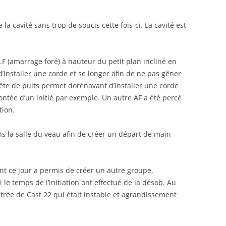
.
a cavité sans trop de soucis cette fois-ci. La cavité est
 A.F (amarrage foré) à hauteur du petit plan incliné en
’installer une corde et se longer afin de ne pas gêner
e tête de puits permet dorénavant d’installer une corde
ontée d’un initié par exemple. Un autre AF a été percé
tion.
s la salle du veau afin de créer un départ de main
t ce jour a permis de créer un autre groupe,
 le temps de l’initiation ont effectué de la désob. Au
rée de Cast 22 qui était instable et agrandissement