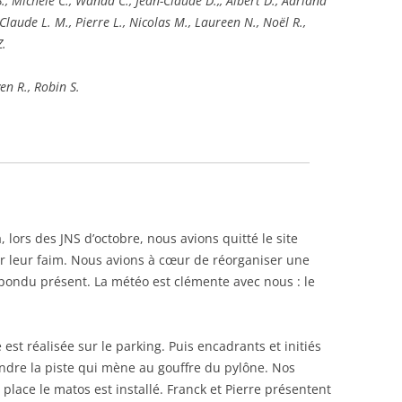
B., Michèle C., Wanda C., Jean-Claude D.,, Albert D., Adriana
-Claude L. M., Pierre L., Nicolas M., Laureen N., Noël R.,
Z.
en R., Robin S.
a, lors des JNS d’octobre, nous avions quitté le site
sur leur faim. Nous avions à cœur de réorganiser une
pondu présent. La météo est clémente avec nous : le
est réalisée sur le parking. Puis encadrants et initiés
ndre la piste qui mène au gouffre du pylône. Nos
 place le matos est installé. Franck et Pierre présentent