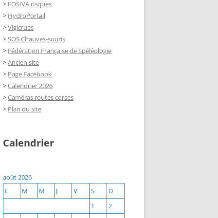
>
FOSIVA risques
>
HydroPortail
>
Vigicrues
>
SOS Chauves-souris
>
Fédération Française de Spéléologie
>
Ancien site
>
Page Facebook
>
Calendrier 2026
>
Caméras routes corses
>
Plan du site
Calendrier
août 2026
L
M
M
J
V
S
D
1
2