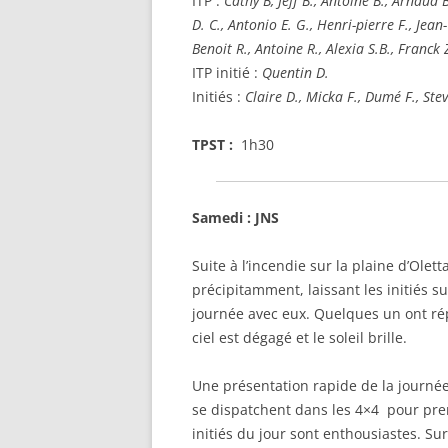
ITP :
Cathy B, Jeff B., Antoine B., Arnaud 
D. C., Antonio E. G., Henri-pierre F., Jean
Benoit R., Antoine R., Alexia S.B., Franck 
ITP initié :
Quentin D.
Initiés :
Claire D., Micka F., Dumé F., Stev
TPST :
1h30
Samedi : JNS
Suite à l’incendie sur la plaine d’Olett
précipitamment, laissant les initiés 
journée avec eux. Quelques un ont ré
ciel est dégagé et le soleil brille.
Une présentation rapide de la journée 
se dispatchent dans les 4×4 pour pre
initiés du jour sont enthousiastes. Sur