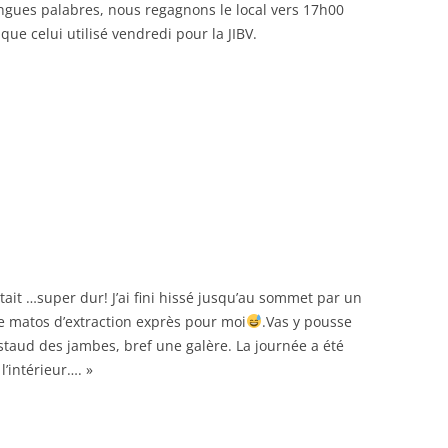
ngues palabres, nous regagnons le local vers 17h00
 que celui utilisé vendredi pour la JIBV.
ait …super dur! J’ai fini hissé jusqu’au sommet par un
 le matos d’extraction exprès pour moi
.Vas y pousse
ostaud des jambes, bref une galère. La journée a été
l’intérieur…. »