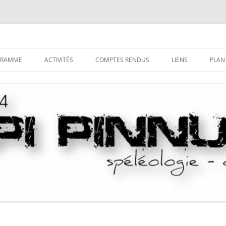
GRAMME
ACTIVITÉS
COMPTES RENDUS
LIENS
PLAN
LA SPÉLÉOLOGIE
TRI DES COMPTES-RENDUS PAR
DÉCOUVRIR LE MILIEU
COMMUNE
SOUTERRAIN
LE CANYONISME
HISTORIQUE DU CANYONIS
COMPTES-RENDUS DES CAMPS
S’INITIER AUX TECHNIQUES
LA SAGA DU LOCAL
SPÉLÉO
COMPTES-RENDUS DES STAGES
SE PERFECTIONNER
PUBLICATIONS “NUSTRALE”
LA PROSPECTION
LES SAGAS
LA DÉSOBSTRUCTION
LA CASETTA DE GHISONI
L’EXPLORATION
NOTICES