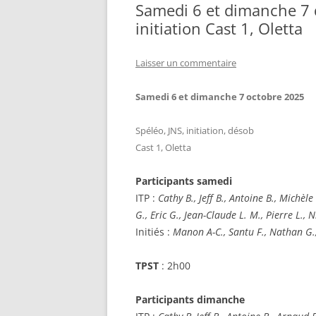
Samedi 6 et dimanche 7 
initiation Cast 1, Oletta
LES « OBJETS » TOPI ET AUTR
Laisser un commentaire
Samedi 6 et dimanche 7 octobre 2025
Spéléo, JNS, initiation, désob
Cast 1, Oletta
Participants samedi
ITP :
Cathy B., Jeff B., Antoine B., Michèl
G., Eric G., Jean-Claude L. M., Pierre L., 
Initiés :
Manon A-C., Santu F., Nathan G., 
TPST
: 2h00
Participants dimanche