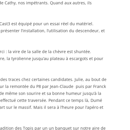
 de Cathy, nos impétrants. Quand aux autres, ils
 Cast3 est équipé pour un essai réel du matériel.
présenter l’installation, l’utilisation du descendeur, et
i : la vire de la salle de la chèvre est shuntée.
vre, la tyrolienne jusqu’au plateau à escargots et pour
 des traces chez certaines candidates. Julie, au bout de
, pour la remontée du P8 par Jean-Claude puis par Franck
t de même son sourire et sa bonne humeur jusqu’à la
 effectué cette traversée. Pendant ce temps là, Dumé
rt sur le massif. Mais il sera à l’heure pour l’apéro et
tradition des Topis par un un banquet sur notre aire de