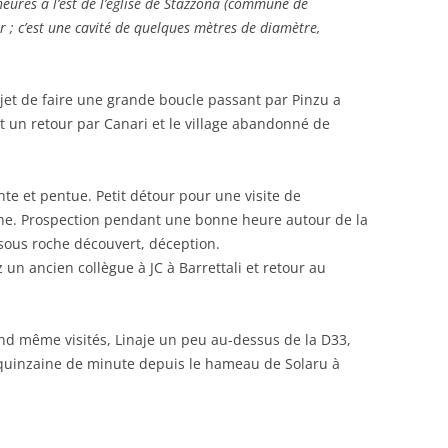
ures à l’est de l’église de Stazzona (commune de
er ; c’est une cavité de quelques mètres de diamètre,
jet de faire une grande boucle passant par Pinzu a
et un retour par Canari et le village abandonné de
nte et pentue. Petit détour pour une visite de
ine. Prospection pendant une bonne heure autour de la
 sous roche découvert, déception.
un ancien collègue à JC à Barrettali et retour au
d même visités, Linaje un peu au-dessus de la D33,
quinzaine de minute depuis le hameau de Solaru à