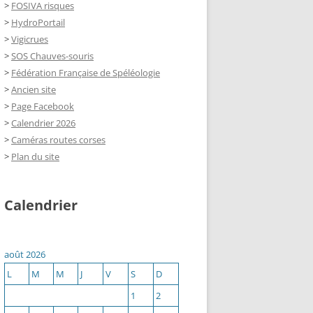
>
FOSIVA risques
>
HydroPortail
>
Vigicrues
>
SOS Chauves-souris
>
Fédération Française de Spéléologie
>
Ancien site
>
Page Facebook
>
Calendrier 2026
>
Caméras routes corses
>
Plan du site
Calendrier
août 2026
L
M
M
J
V
S
D
1
2