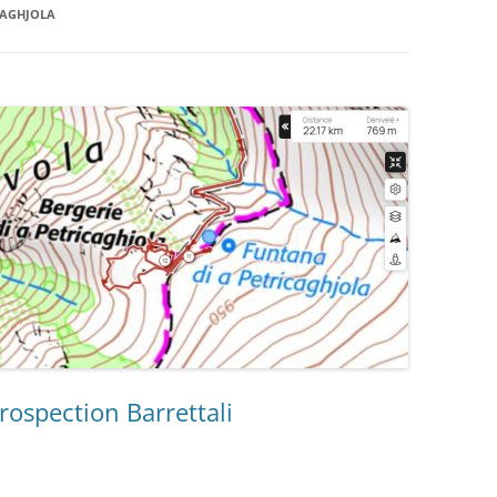
LA TOPOGRAPHIE
CAGHJOLA
ES
LE SPÉLÉO SECOURS
rospection Barrettali