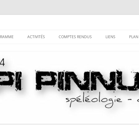
GRAMME
ACTIVITÉS
COMPTES RENDUS
LIENS
PLAN
LA SPÉLÉOLOGIE
TRI DES COMPTES-RENDUS PAR
DÉCOUVRIR LE MILIEU
COMMUNE
SOUTERRAIN
LE CANYONISME
HISTORIQUE DU CANYONIS
COMPTES-RENDUS DES CAMPS
S’INITIER AUX TECHNIQUES
LA SAGA DU LOCAL
SPÉLÉO
COMPTES-RENDUS DES STAGES
SE PERFECTIONNER
PUBLICATIONS “NUSTRALE”
LA PROSPECTION
LES SAGAS
LA DÉSOBSTRUCTION
LA CASETTA DE GHISONI
L’EXPLORATION
NOTICES