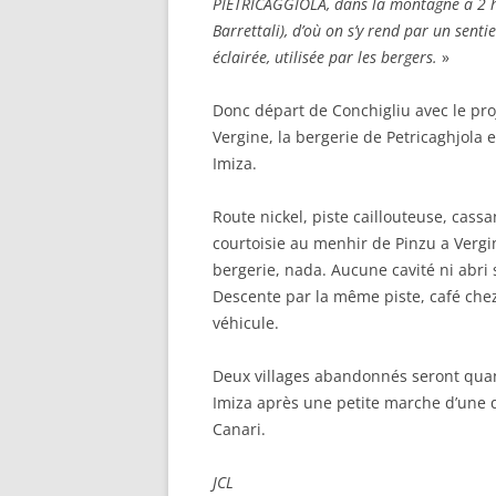
PIETRICAGGIOLA, dans la montagne à 2 he
Barrettali), d’où on s’y rend par un senti
éclairée, utilisée par les bergers.
»
Donc départ de Conchigliu avec le pro
Vergine, la bergerie de Petricaghjola 
Imiza.
Route nickel, piste caillouteuse, cassa
courtoisie au menhir de Pinzu a Verg
bergerie, nada. Aucune cavité ni abri
Descente par la même piste, café chez 
véhicule.
Deux villages abandonnés seront quan
Imiza après une petite marche d’une 
Canari.
JCL