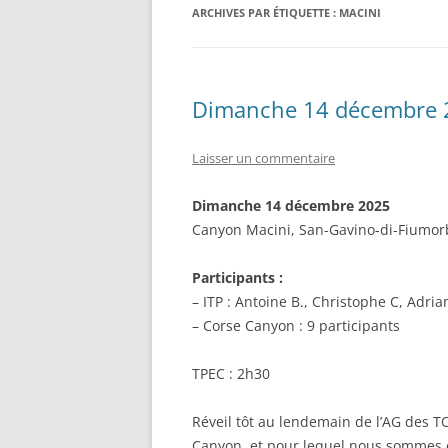
ARCHIVES PAR ÉTIQUETTE :
MACINI
LES « OBJETS » TOPI ET AUTR
Dimanche 14 décembre 
Laisser un commentaire
Dimanche 14 décembre 2025
Canyon Macini, San-Gavino-di-Fiumor
Participants :
– ITP : Antoine B., Christophe C, Adria
– Corse Canyon : 9 participants
TPEC : 2h30
Réveil tôt au lendemain de l’AG des T
Canyon, et pour lequel nous sommes 