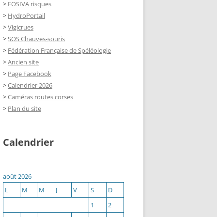
>
FOSIVA risques
>
HydroPortail
>
Vigicrues
>
SOS Chauves-souris
>
Fédération Française de Spéléologie
>
Ancien site
>
Page Facebook
>
Calendrier 2026
>
Caméras routes corses
>
Plan du site
Calendrier
août 2026
L
M
M
J
V
S
D
1
2