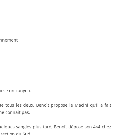
ionnement
opose un canyon.
e tous les deux, Benoît propose le Macini qu’il a fait
ne connaît pas.
quelques sangles plus tard, Benoît dépose son 4×4 chez
irection du Sud.