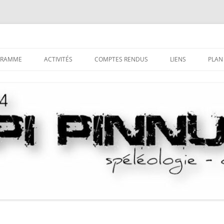
GRAMME
ACTIVITÉS
COMPTES RENDUS
LIENS
PLAN
LA SPÉLÉOLOGIE
TRI DES COMPTES-RENDUS PAR
DÉCOUVRIR LE MILIEU
COMMUNE
SOUTERRAIN
LE CANYONISME
HISTORIQUE DU CANYONIS
COMPTES-RENDUS DES CAMPS
S’INITIER AUX TECHNIQUES
LA SAGA DU LOCAL
SPÉLÉO
COMPTES-RENDUS DES STAGES
SE PERFECTIONNER
PUBLICATIONS “NUSTRALE”
LA PROSPECTION
LES SAGAS
LA DÉSOBSTRUCTION
LA CASETTA DE GHISONI
L’EXPLORATION
NOTICES