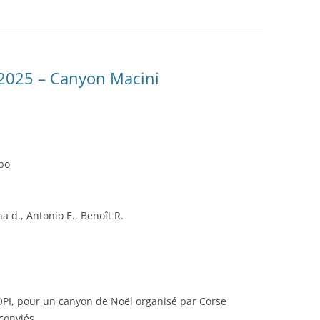
LA TOPOGRAPHIE
ES
LE SPÉLÉO SECOURS
2025 – Canyon Macini
bo
na d., Antonio E., Benoît R.
OPI, pour un canyon de Noël organisé par Corse
conviés.