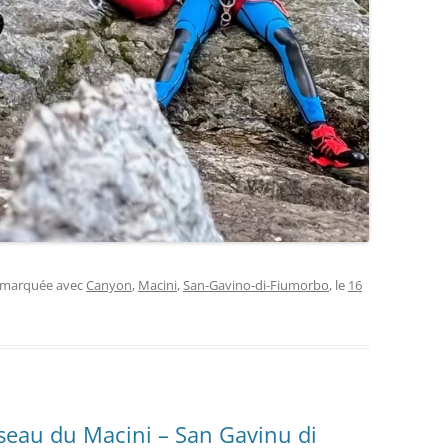
t marquée avec
Canyon
,
Macini
,
San-Gavino-di-Fiumorbo
, le
16
seau du Macini – San Gavinu di