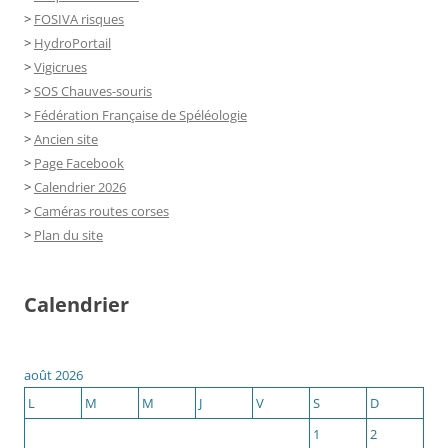
>
FOSIVA risques
>
HydroPortail
>
Vigicrues
>
SOS Chauves-souris
>
Fédération Française de Spéléologie
>
Ancien site
>
Page Facebook
>
Calendrier 2026
>
Caméras routes corses
>
Plan du site
Calendrier
août 2026
L
M
M
J
V
S
D
1
2