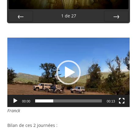
1
de
27
Préc.
Suiv.
Lecteur
vidéo
00:00
00:13
Franck
Bilan de ces 2 journées :