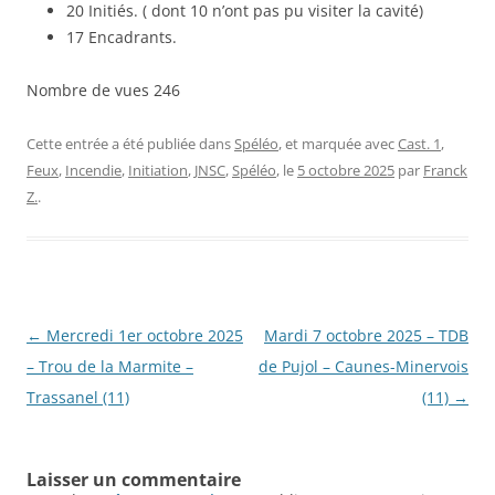
20 Initiés. ( dont 10 n’ont pas pu visiter la cavité)
17 Encadrants.
Nombre de vues
246
Cette entrée a été publiée dans
Spéléo
, et marquée avec
Cast. 1
,
Feux
,
Incendie
,
Initiation
,
JNSC
,
Spéléo
, le
5 octobre 2025
par
Franck
Z.
.
Navigation
←
Mercredi 1er octobre 2025
Mardi 7 octobre 2025 – TDB
des
– Trou de la Marmite –
de Pujol – Caunes-Minervois
articles
Trassanel (11)
(11)
→
Laisser un commentaire