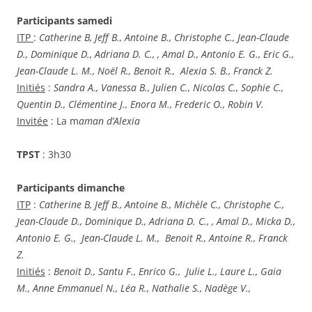
Participants samedi
ITP
:
Catherine B, Jeff B., Antoine B., Christophe C., Jean-Claude
D., Dominique D., Adriana D. C., , Amal D., Antonio E. G., Eric G.,
Jean-Claude L. M., Noël R., Benoit R., Alexia S. B., Franck Z.
Initiés
:
Sandra A., Vanessa B., Julien C., Nicolas C., Sophie C.,
Quentin D., Clémentine J., Enora M., Frederic O., Robin V.
Invitée
: La m
aman d’Alexia
TPST
: 3h30
Participants dimanche
ITP
:
Catherine B, Jeff B., Antoine B., Michèle C., Christophe C.,
Jean-Claude D., Dominique D., Adriana D. C., , Amal D., Micka D.,
Antonio E. G., Jean-Claude L. M., Benoit R., Antoine R., Franck
Z.
Initiés
:
Benoit D., Santu F., Enrico G., Julie L., Laure L., Gaia
M., Anne Emmanuel N., Léa R., Nathalie S., Nadège V.,