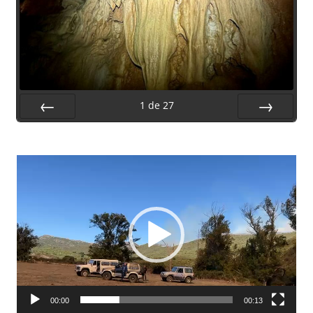
1
de
27
Préc.
Suiv.
Lecteur
vidéo
00:00
00:13