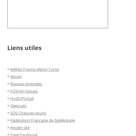
Liens utiles
>
Météo France région Corse
>
Windy
>
Risques incendies
>
FOSIVA risques
>
HydroPortail
>
Vigicrues
>
SOS Chauves-souris
>
Fédération Française de Spéléologie
>
Ancien site
>
Page Facebook