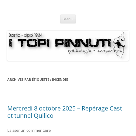
Aller
au
I Topi Pinnuti
contenu
La Terre dessus-dessous
Menu
ARCHIVES PAR ÉTIQUETTE :
INCENDIE
Mercredi 8 octobre 2025 – Repérage Cast
et tunnel Quilico
Laisser un commentaire