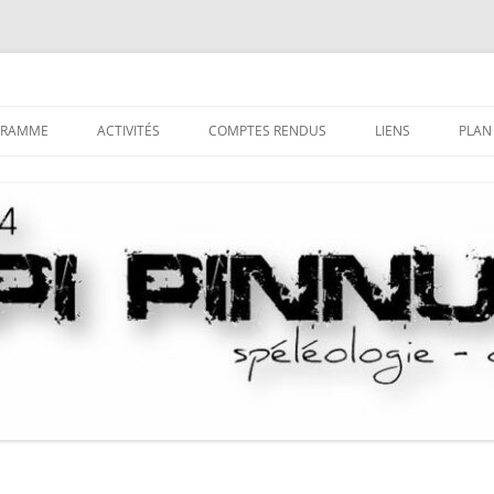
GRAMME
ACTIVITÉS
COMPTES RENDUS
LIENS
PLAN
LA SPÉLÉOLOGIE
TRI DES COMPTES-RENDUS PAR
DÉCOUVRIR LE MILIEU
COMMUNE
SOUTERRAIN
LE CANYONISME
HISTORIQUE DU CANYONIS
COMPTES-RENDUS DES CAMPS
S’INITIER AUX TECHNIQUES
LA SAGA DU LOCAL
SPÉLÉO
COMPTES-RENDUS DES STAGES
SE PERFECTIONNER
PUBLICATIONS “NUSTRALE”
LA PROSPECTION
LES SAGAS
LA DÉSOBSTRUCTION
LA CASETTA DE GHISONI
L’EXPLORATION
NOTICES