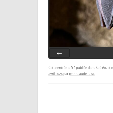
Préc.
Cette entrée a été publiée dans
Spéléo
, et
avril 2026
par
Jean-Claude L. M.
.