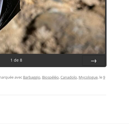
1
de
8
Suiv.
 marquée avec
Barbaggio
,
Biospéléo
,
Canadolo
,
Mycologue
, le
9