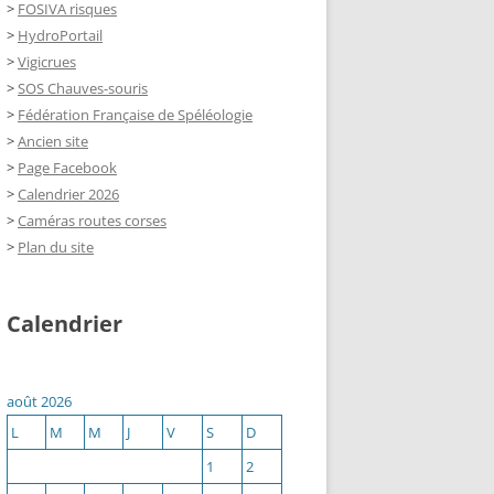
>
FOSIVA risques
>
HydroPortail
>
Vigicrues
>
SOS Chauves-souris
>
Fédération Française de Spéléologie
>
Ancien site
>
Page Facebook
>
Calendrier 2026
>
Caméras routes corses
>
Plan du site
Calendrier
août 2026
L
M
M
J
V
S
D
1
2