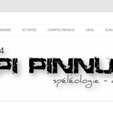
GRAMME
ACTIVITÉS
COMPTES RENDUS
LIENS
PLAN
LA SPÉLÉOLOGIE
TRI DES COMPTES-RENDUS PAR
DÉCOUVRIR LE MILIEU
COMMUNE
SOUTERRAIN
LE CANYONISME
HISTORIQUE DU CANYONIS
COMPTES-RENDUS DES CAMPS
S’INITIER AUX TECHNIQUES
LA SAGA DU LOCAL
SPÉLÉO
COMPTES-RENDUS DES STAGES
SE PERFECTIONNER
PUBLICATIONS “NUSTRALE”
LA PROSPECTION
LES SAGAS
LA DÉSOBSTRUCTION
LA CASETTA DE GHISONI
L’EXPLORATION
NOTICES