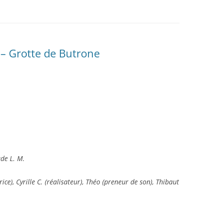
LA TOPOGRAPHIE
ES
LE SPÉLÉO SECOURS
– Grotte de Butrone
ude L. M.
rice), Cyrille C. (réalisateur), Théo (preneur de son), Thibaut