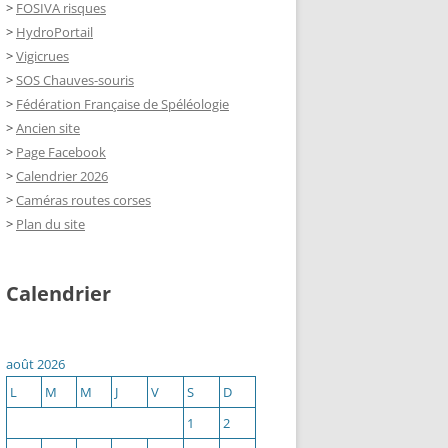
>
FOSIVA risques
>
HydroPortail
>
Vigicrues
>
SOS Chauves-souris
>
Fédération Française de Spéléologie
>
Ancien site
>
Page Facebook
>
Calendrier 2026
>
Caméras routes corses
>
Plan du site
Calendrier
août 2026
L
M
M
J
V
S
D
1
2