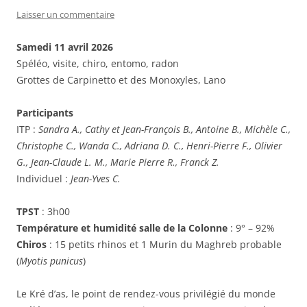
Laisser un commentaire
Samedi 11 avril 2026
Spéléo, visite, chiro, entomo, radon
Grottes de Carpinetto et des Monoxyles, Lano
Participants
ITP :
Sandra A., Cathy et Jean-François B., Antoine B., Michèle C.,
Christophe C., Wanda C., Adriana D. C., Henri-Pierre F., Olivier
G., Jean-Claude L. M., Marie Pierre R., Franck Z.
Individuel :
Jean-Yves C.
TPST
: 3h00
Température et humidité salle de la Colonne
: 9° – 92%
Chiros
: 15 petits rhinos et 1 Murin du Maghreb probable
(
Myotis punicus
)
Le Kré d’as, le point de rendez-vous privilégié du monde