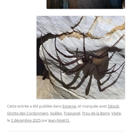
Cette entrée a été publiée dans
Externe
, et marquée avec
Désob
,
Grotte des Cordonniers
,
Spéléo
,
Trassanel
,
Trou de la Barre
,
Visite
,
le
2 décembre 2025
par
Jean-Noël D.
.