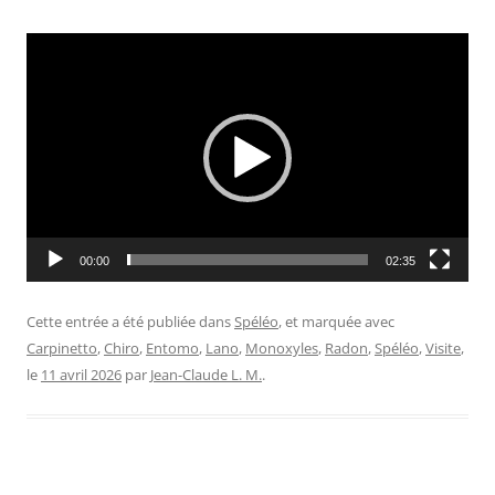
Lecteur
vidéo
00:00
02:35
Cette entrée a été publiée dans
Spéléo
, et marquée avec
Carpinetto
,
Chiro
,
Entomo
,
Lano
,
Monoxyles
,
Radon
,
Spéléo
,
Visite
,
le
11 avril 2026
par
Jean-Claude L. M.
.