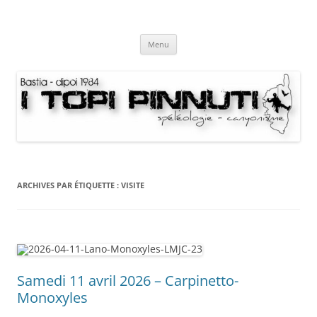
Aller
au
I Topi Pinnuti
contenu
La Terre dessus-dessous
Menu
ARCHIVES PAR ÉTIQUETTE :
VISITE
Samedi 11 avril 2026 – Carpinetto-
Monoxyles