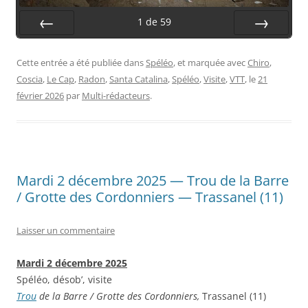
1
de
59
Préc.
Suiv.
Cette entrée a été publiée dans
Spéléo
, et marquée avec
Chiro
,
Coscia
,
Le Cap
,
Radon
,
Santa Catalina
,
Spéléo
,
Visite
,
VTT
, le
21
février 2026
par
Multi-rédacteurs
.
Mardi 2 décembre 2025 — Trou de la Barre
/ Grotte des Cordonniers — Trassanel (11)
Laisser un commentaire
Mardi 2 décembre 2025
Spéléo, désob’, visite
Trou
de la Barre / Grotte des Cordonniers,
Trassanel (11)