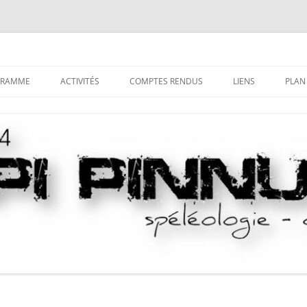
GRAMME
ACTIVITÉS
COMPTES RENDUS
LIENS
PLAN
LA SPÉLÉOLOGIE
TRI DES COMPTES-RENDUS PAR
DÉCOUVRIR LE MILIEU
COMMUNE
SOUTERRAIN
LE CANYONISME
HISTORIQUE DU CANYONIS
COMPTES-RENDUS DES CAMPS
S’INITIER AUX TECHNIQUES
LA SAGA DU LOCAL
SPÉLÉO
COMPTES-RENDUS DES STAGES
SE PERFECTIONNER
PUBLICATIONS “NUSTRALE”
LA PROSPECTION
LES SAGAS
LA DÉSOBSTRUCTION
LA CASETTA DE GHISONI
L’EXPLORATION
NOTICES