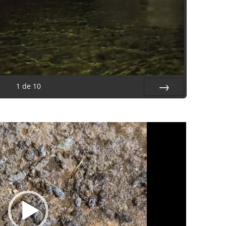
1
de
10
Suiv.