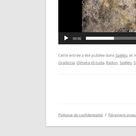
00:00
Cette entrée a été publiée dans
Spéléo
, et
Gradiccia
,
Olmeta-di-tuda
,
Radon
,
Spéléo
,
S
Politique de confidentialité
Fièrement prop