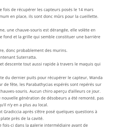
tte fois de récupérer les capteurs posés le 14 mars
imum en place, ils sont donc mûrs pour la cueillette.
e, une chauve-souris est dérangée, elle volète en
le fond et la grille qui semble constituer une barrière
re, donc probablement des murins.
intenant Suterratta.
t descente tout aussi rapide à travers le maquis qui
tête du dernier puits pour récupérer le capteur, Wanda
ur de fête, les Parabathycias espérés sont repérés sur
 chauves-souris. Aucun chiro aperçu d’ailleurs ce jour.
 nouvelle génération de désobeurs a été remonté, pas
u’il n’y en a plus au local.
nt Gradiccia après s’être posé quelques questions à
plate près de la cavité.
 fois-ci dans la galerie intermédiaire avant de