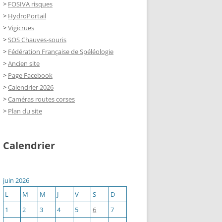
>
FOSIVA risques
>
HydroPortail
>
Vigicrues
>
SOS Chauves-souris
>
Fédération Française de Spéléologie
>
Ancien site
>
Page Facebook
>
Calendrier 2026
>
Caméras routes corses
>
Plan du site
Calendrier
juin 2026
L
M
M
J
V
S
D
1
2
3
4
5
6
7