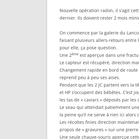
Nouvelle opération radon, il s’agit ce
dernier. Ils doivent rester 2 mois min
On commence par la galerie du Lancon
faisant plusieurs allers-retours entre 
pour elle, ça pose question.
ème
Une 2
est aperçue dans une fractu
Le capteur est récupéré, direction ma
Changement rapide en bord de route e
reprend peu à peu ses aises.
Pendant que les 2 JC partent vers la 
et HP s’occupent des bébêtes. C’est jo
les tas de « caviars » déposés par les
Le seau qui attendait patiemment une
la peine qu’il ne serve à rien ici alors q
Les récoltes finies direction maintena
propos de « gravures » sur une pierre 
Une seule chauve-souris aperçue cette