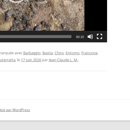
00:10
 marquée avec
Barbaggio
,
Bastia
,
Chiro
,
Entomo
,
Francone
,
uterratta
, le
17 juin 2026
par
Jean-Claude L. M.
.
ulsé par WordPress