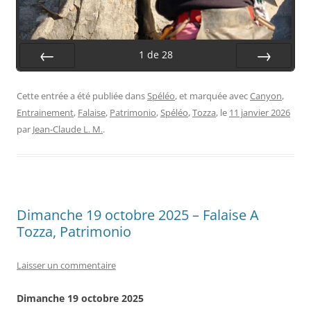
1
de
28
Préc.
Suiv.
Cette entrée a été publiée dans
Spéléo
, et marquée avec
Canyon
,
Entrainement
,
Falaise
,
Patrimonio
,
Spéléo
,
Tozza
, le
11 janvier 2026
par
Jean-Claude L. M.
.
Dimanche 19 octobre 2025 – Falaise A
Tozza, Patrimonio
Laisser un commentaire
Dimanche 19 octobre 2025