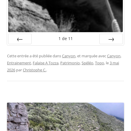
1
de
11
Préc.
Suiv.
Cette entrée a été publiée dans
Canyon
, et marquée avec
Canyon
,
Entrainement
,
Falaise A Tozza
,
Patrimonio
,
Spéléo
,
Topo
, le
3 mai
2026
par
Christophe C.
.