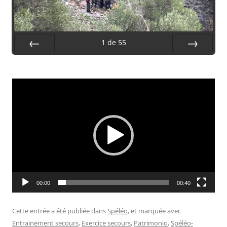
1
de
55
Préc.
Suiv.
Lecteur
vidéo
00:00
00:40
Cette entrée a été publiée dans
Spéléo
, et marquée avec
Entrainement secours
,
Exercice secours
,
Patrimonio
,
Spéléo-