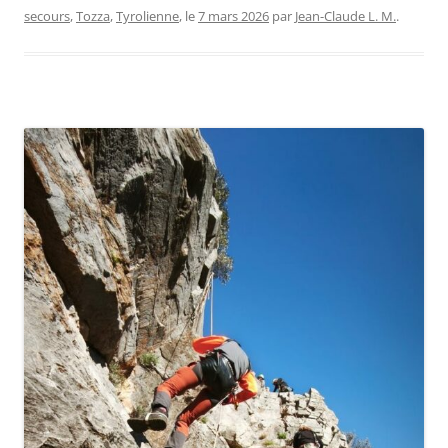
secours
,
Tozza
,
Tyrolienne
, le
7 mars 2026
par
Jean-Claude L. M.
.