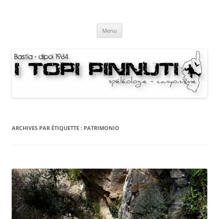
Aller
au
I Topi Pinnuti
contenu
La Terre dessus-dessous
Menu
ARCHIVES PAR ÉTIQUETTE :
PATRIMONIO