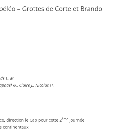
spéléo – Grottes de Corte et Brando
ude L. M.
aphaël G., Claire J., Nicolas H.
ème
 direction le Cap pour cette 2
journée
 continentaux.