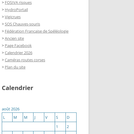
>
FOSIVA risques
>
HydroPortail
>
Vigicrues
>
SOS Chauves-souris
>
Fédération Française de Spéléologie
>
Ancien site
>
Page Facebook
>
Calendrier 2026
>
Caméras routes corses
>
Plan du site
Calendrier
août 2026
L
M
M
J
V
S
D
1
2