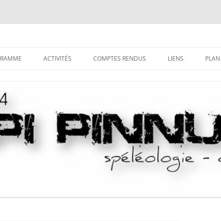
GRAMME
ACTIVITÉS
COMPTES RENDUS
LIENS
PLAN
LA SPÉLÉOLOGIE
TRI DES COMPTES-RENDUS PAR
DÉCOUVRIR LE MILIEU
COMMUNE
SOUTERRAIN
LE CANYONISME
HISTORIQUE DU CANYONIS
COMPTES-RENDUS DES CAMPS
S’INITIER AUX TECHNIQUES
LA SAGA DU LOCAL
SPÉLÉO
COMPTES-RENDUS DES STAGES
SE PERFECTIONNER
PUBLICATIONS “NUSTRALE”
LA PROSPECTION
LES SAGAS
LA DÉSOBSTRUCTION
LA CASETTA DE GHISONI
L’EXPLORATION
NOTICES