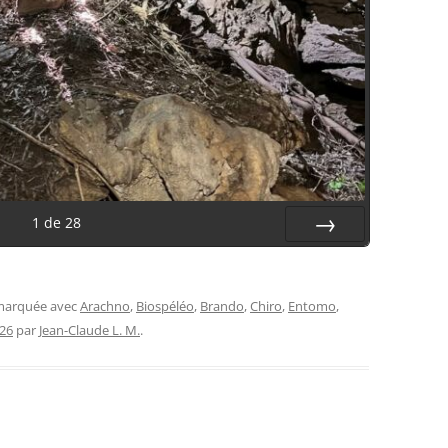
1
de
28
Suiv.
 marquée avec
Arachno
,
Biospéléo
,
Brando
,
Chiro
,
Entomo
,
026
par
Jean-Claude L. M.
.