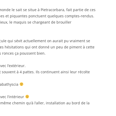
onde le sait se situe à Pietracorbara, fait partie de ces
iques et piquantes ponctuent quelques comptes-rendus.
ieux, le maquis se chargeant de brouiller
icule qui sévit actuellement on aurait pu vraiment se
ques hésitations qui ont donné un peu de piment à cette
s ronces ça poussent bien.
vec l’extérieur.
ouvent à 4 pattes. Ils continuent ainsi leur récolte
rabathyscia
avec l’intérieur
même chemin qu’à l’aller, installation au bord de la