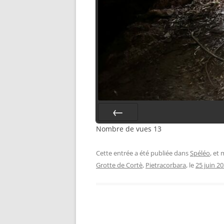
Nombre de vues
Préc.
13
Cette entrée a été publiée dans
Spéléo
, et
Grotte de Cortè
,
Pietracorbara
, le
25 juin 2