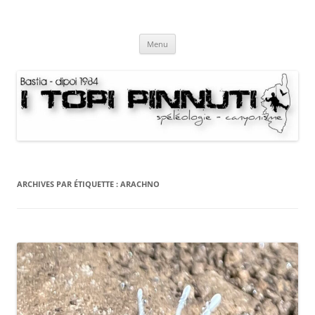
Aller
au
I Topi Pinnuti
contenu
La Terre dessus-dessous
Menu
ARCHIVES PAR ÉTIQUETTE :
ARACHNO