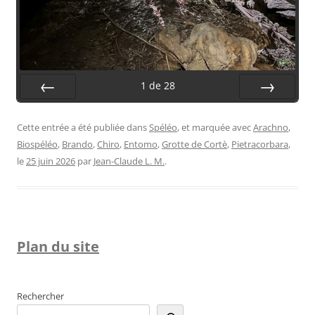
1
de
28
Préc.
Suiv.
Cette entrée a été publiée dans
Spéléo
, et marquée avec
Arachno
,
Biospéléo
,
Brando
,
Chiro
,
Entomo
,
Grotte de Cortè
,
Pietracorbara
,
le
25 juin 2026
par
Jean-Claude L. M.
.
Plan du site
Rechercher