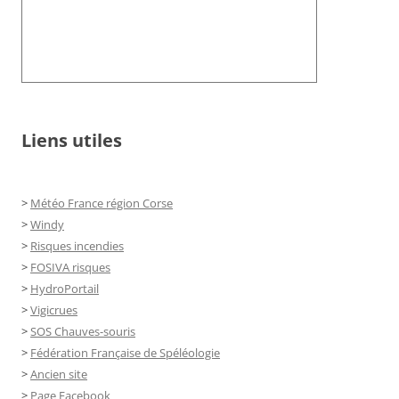
Liens utiles
>
Météo France région Corse
>
Windy
>
Risques incendies
>
FOSIVA risques
>
HydroPortail
>
Vigicrues
>
SOS Chauves-souris
>
Fédération Française de Spéléologie
>
Ancien site
>
Page Facebook