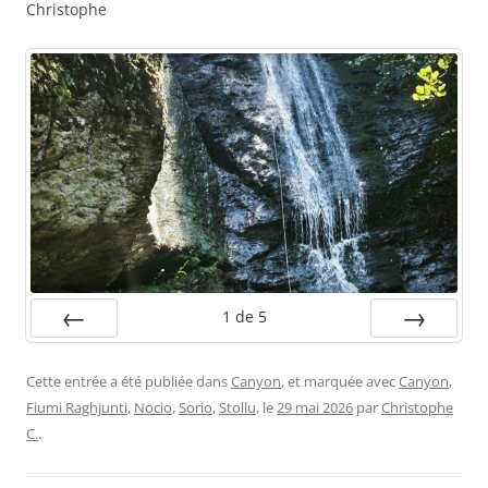
Christophe
1
de
5
Préc.
Suiv.
Cette entrée a été publiée dans
Canyon
, et marquée avec
Canyon
,
Fiumi Raghjunti
,
Nocio
,
Sorio
,
Stollu
, le
29 mai 2026
par
Christophe
C.
.