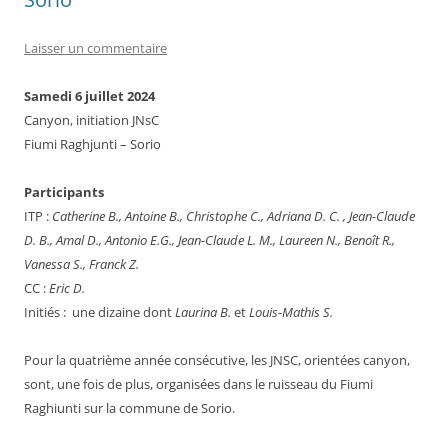
Laisser un commentaire
Samedi 6 juillet 2024
Canyon, initiation JNsC
Fiumi Raghjunti – Sorio
Participants
ITP :
Catherine B.,
Antoine B., Christophe C., Adriana D. C. , Jean-Claude
D. B., Amal D., Antonio E.G., Jean-Claude L. M.,
Laureen N.,
Benoît R.,
Vanessa S., Franck Z.
CC :
Eric D.
Initiés : une dizaine dont
Laurina B.
et
Louis-Mathis S.
Pour la quatrième année consécutive, les JNSC, orientées canyon,
sont, une fois de plus, organisées dans le ruisseau du Fiumi
Raghiunti sur la commune de Sorio.