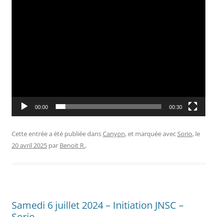
00:00
00:30
Cette entrée a été publiée dans
Canyon
, et marquée avec
Sorio
, le
20 avril 2025
par
Benoit R.
.
Samedi 6 juillet 2024 – Initiation JNSC –
Sorio