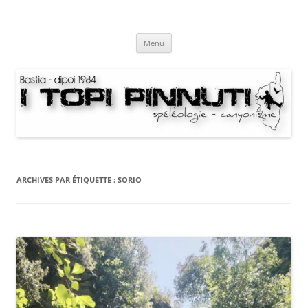
Aller
au
I Topi Pinnuti
contenu
La Terre dessus-dessous
Menu
ARCHIVES PAR ÉTIQUETTE :
SORIO