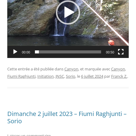
00:00
00:50
Cette entrée a été publiée dans
Canyon
, et marquée avec
Canyon
,
Fiumi Raghjunti
,
Initiation
,
JNSC
,
Sorio
, le
6 juillet 2024
par
Franck Z.
.
Dimanche 2 juillet 2023 – Fiumi Raghjunti –
Sorio
Laisser un commentaire