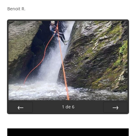
Benoit R.
1
de
6
Préc.
Suiv.
Lecteur