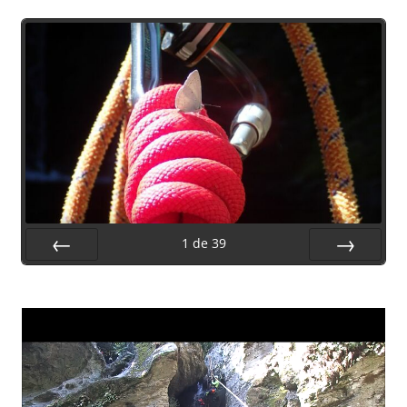
1
de
39
Préc.
Suiv.
Lecteur
vidéo