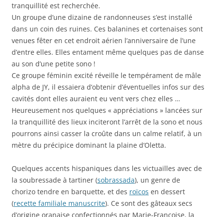
tranquillité est recherchée.
Un groupe d’une dizaine de randonneuses s’est installé
dans un coin des ruines. Ces balanines et cortenaises sont
venues fêter en cet endroit aérien l’anniversaire de l’une
d’entre elles. Elles entament même quelques pas de danse
au son d’une petite sono !
Ce groupe féminin excité réveille le tempérament de mâle
alpha de JY, il essaiera d’obtenir d’éventuelles infos sur des
cavités dont elles auraient eu vent vers chez elles …
Heureusement nos quelques « appréciations » lancées sur
la tranquillité des lieux inciteront l’arrêt de la sono et nous
pourrons ainsi casser la croûte dans un calme relatif, à un
mètre du précipice dominant la plaine d’Oletta.
Quelques accents hispaniques dans les victuailles avec de
la soubressade à tartiner (
sobrassada
), un genre de
chorizo tendre en barquette, et des
roïcos
en dessert
(
recette familiale manuscrite
). Ce sont des gâteaux secs
d’origine oranaise confectionnés par Marie-Françoise, la