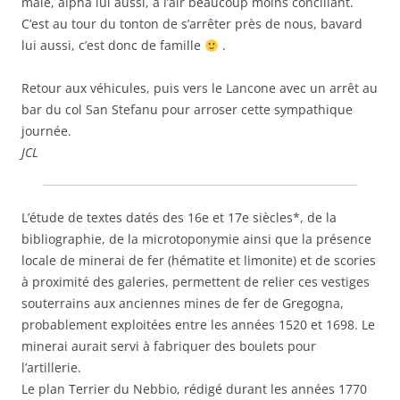
mâle, alpha lui aussi, à l’air beaucoup moins conciliant.
C’est au tour du tonton de s’arrêter près de nous, bavard
lui aussi, c’est donc de famille
.
Retour aux véhicules, puis vers le Lancone avec un arrêt au
bar du col San Stefanu pour arroser cette sympathique
journée.
JCL
L’étude de textes datés des 16e et 17e siècles*, de la
bibliographie, de la microtoponymie ainsi que la présence
locale de minerai de fer (hématite et limonite) et de scories
à proximité des galeries, permettent de relier ces vestiges
souterrains aux anciennes mines de fer de Gregogna,
probablement exploitées entre les années 1520 et 1698. Le
minerai aurait servi à fabriquer des boulets pour
l’artillerie.
Le plan Terrier du Nebbio, rédigé durant les années 1770