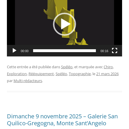
vidéo
00:00
00:16
Cette entrée a été publiée dans
Spéléo
, et marquée avec
Chiro
,
Exploration
,
Rééquipement
,
Spéléo
,
Topographie
, le
21 mars 2026
par
Multi-rédacteurs
.
Dimanche 9 novembre 2025 – Galerie San
Quilico-Gregogna, Monte Sant’Angelo