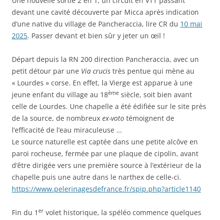
Une nouvelle sortie 2 en 1, un circuit en VTT passant
devant une cavité découverte par Micca après indication
d’une native du village de Pancheraccia, lire CR du
10 mai
2025
. Passer devant et bien sûr y jeter un œil !
Départ depuis la RN 200 direction Pancheraccia, avec un
petit détour par une
Via crucis
très pentue qui mène au
« Lourdes » corse. En effet, la Vierge est apparue à une
ème
jeune enfant du village au 18
siècle, soit bien avant
celle de Lourdes. Une chapelle a été édifiée sur le site près
de la source, de nombreux
ex-voto
témoignent de
l’efficacité de l’eau miraculeuse …
Le source naturelle est captée dans une petite alcôve en
paroi rocheuse, fermée par une plaque de cipolin, avant
d’être dirigée vers une première source à l’extérieur de la
chapelle puis une autre dans le narthex de celle-ci.
https://www.pelerinagesdefrance.fr/spip.php?article1140
er
Fin du 1
volet historique, la spéléo commence quelques