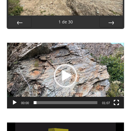
1
de
30
Préc.
Suiv.
Lecteur
vidéo
00:00
01:07
Lecteur