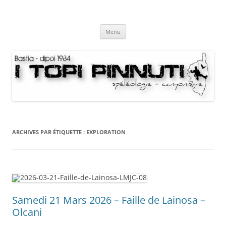
Aller
au
I Topi Pinnuti
contenu
La Terre dessus-dessous
Menu
ARCHIVES PAR ÉTIQUETTE :
EXPLORATION
Samedi 21 Mars 2026 – Faille de Lainosa –
Olcani