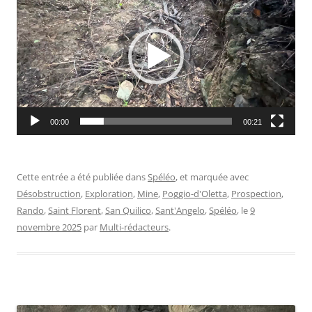
vidéo
00:00
00:21
Cette entrée a été publiée dans
Spéléo
, et marquée avec
Désobstruction
,
Exploration
,
Mine
,
Poggio-d'Oletta
,
Prospection
,
Rando
,
Saint Florent
,
San Quilico
,
Sant'Angelo
,
Spéléo
, le
9
novembre 2025
par
Multi-rédacteurs
.