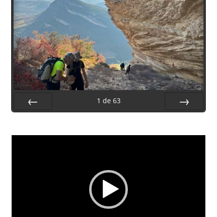
1
de
63
Préc.
Suiv.
Lecteur
vidéo