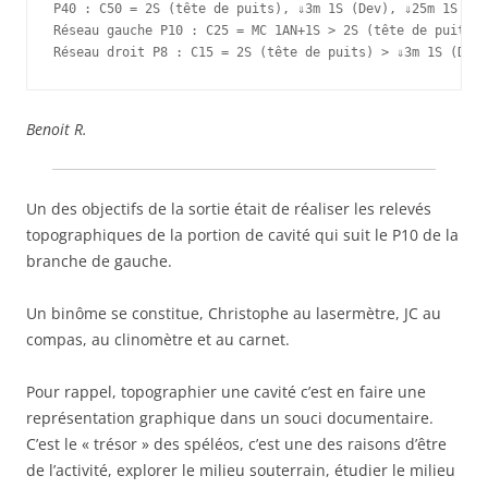
P40 : C50 = 2S (tête de puits), ⇓3m 1S (Dev), ⇓25m 1S (De
Réseau gauche P10 : C25 = MC 1AN+1S > 2S (tête de puits) 
Réseau droit P8 : C15 = 2S (tête de puits) > ⇓3m 1S (Dev)
Benoit R.
Un des objectifs de la sortie était de réaliser les relevés
topographiques de la portion de cavité qui suit le P10 de la
branche de gauche.
Un binôme se constitue, Christophe au lasermètre, JC au
compas, au clinomètre et au carnet.
Pour rappel, topographier une cavité c’est en faire une
représentation graphique dans un souci documentaire.
C’est le « trésor » des spéléos, c’est une des raisons d’être
de l’activité, explorer le milieu souterrain, étudier le milieu