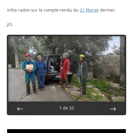
Infos radon sur le compte-rendu du
21 février
dernier.
JCL
1
de
33
Préc.
Suiv.
Lecteur