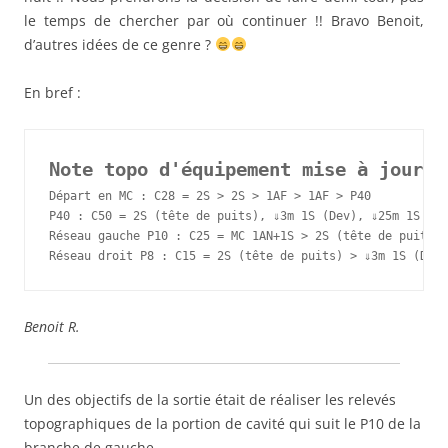
le temps de chercher par où continuer !! Bravo Benoit,
d’autres idées de ce genre ?
En bref :
Note topo d'équipement mise à jour:
Départ en MC : C28 = 2S > 2S > 1AF > 1AF > P40

P40 : C50 = 2S (tête de puits), ⇓3m 1S (Dev), ⇓25m 1S (De
Réseau gauche P10 : C25 = MC 1AN+1S > 2S (tête de puits) 
Réseau droit P8 : C15 = 2S (tête de puits) > ⇓3m 1S (Dev)
Benoit R.
Un des objectifs de la sortie était de réaliser les relevés
topographiques de la portion de cavité qui suit le P10 de la
branche de gauche.