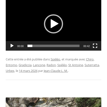
vidéo
00:00
00:42
Cette entrée a été publiée dans
Spéléo
, et marquée avec
Chiro
,
Entomo
,
Gradiccia
,
Lancone
,
Radon
,
Spéléo
,
St Antoine
,
Suterratta
,
Urbex
, le
14 mars 2026
par
Jean-Claude L. M.
.