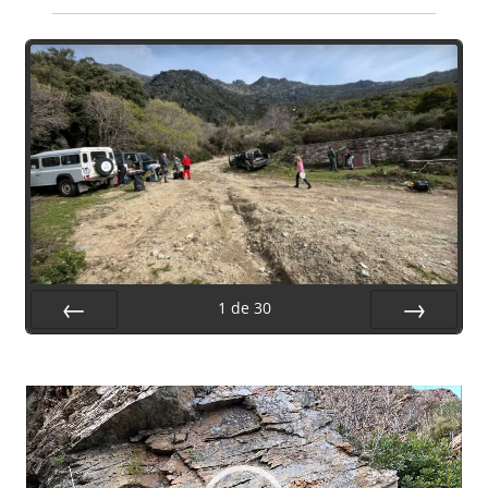
1
de
30
Préc.
Suiv.
Lecteur
vidéo