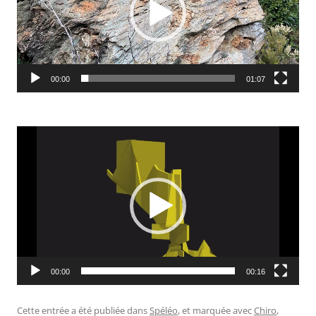
00:00
01:07
Lecteur
vidéo
00:00
00:16
Cette entrée a été publiée dans
Spéléo
, et marquée avec
Chiro
,