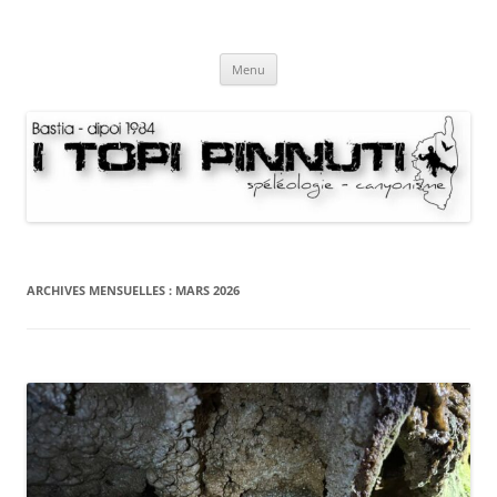
Aller
au
I Topi Pinnuti
contenu
La Terre dessus-dessous
Menu
ARCHIVES MENSUELLES :
MARS 2026