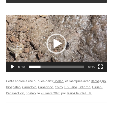
Préc.
Suiv.
Lecteur
vidéo
00:00
00:15
Cette entrée a été publiée dans
Spéléo
, et marquée avec
Barbaggio
,
Biospéléo
,
Canadolo
,
Canarinco
,
Chiro
,
E Sulane
,
Entomo
,
Furiani
,
Prospection
,
Spéléo
, le
28 mars 2026
par
Jean-Claude L. M.
.