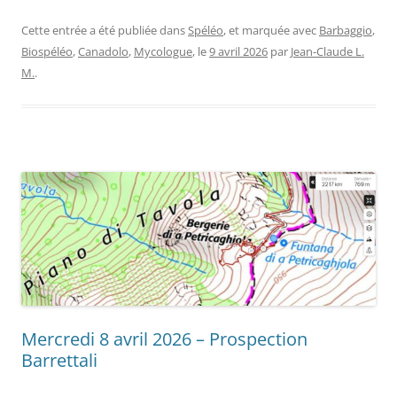
Préc.
Suiv.
Cette entrée a été publiée dans
Spéléo
, et marquée avec
Barbaggio
,
Biospéléo
,
Canadolo
,
Mycologue
, le
9 avril 2026
par
Jean-Claude L.
M.
.
Mercredi 8 avril 2026 – Prospection
Barrettali