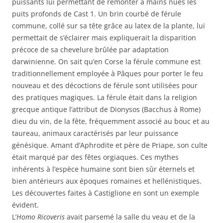
puissants lui permettant de remonter à mains nues les
puits profonds de Cast 1. Un brin courbé de férule
commune, collé sur sa tête grâce au latex de la plante, lui
permettait de s’éclairer mais expliquerait la disparition
précoce de sa chevelure brûlée par adaptation
darwinienne. On sait qu’en Corse la férule commune est
traditionnellement employée à Pâques pour porter le feu
nouveau et des décoctions de férule sont utilisées pour
des pratiques magiques. La férule était dans la religion
grecque antique l’attribut de Dionysos (Bacchus à Rome)
dieu du vin, de la fête, fréquemment associé au bouc et au
taureau, animaux caractérisés par leur puissance
génésique. Amant d’Aphrodite et père de Priape, son culte
était marqué par des fêtes orgiaques. Ces mythes
inhérents à l’espèce humaine sont bien sûr éternels et
bien antérieurs aux époques romaines et hellénistiques.
Les découvertes faites à Castiglione en sont un exemple
évident.
L’
Homo Ricoveris
avait parsemé la salle du veau et de la