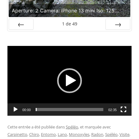
Aperture: 2 Camera: iPhone 13 mini Iso: 125
Orientation: 1
1
de
49
Préc.
Suiv.
Lecteur
vidéo
00:00
02:35
Cette entrée a été publiée dans
Spéléo
, et marquée avec
Carpinetto
,
Chiro
,
Entomo
,
Lano
,
Monoxyles
,
Radon
,
Spéléo
,
Visite
,