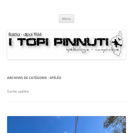
Aller
au
I Topi Pinnuti
contenu
La Terre dessus-dessous
Menu
ARCHIVES DE CATÉGORIE :
SPÉLÉO
Sortie spéléo