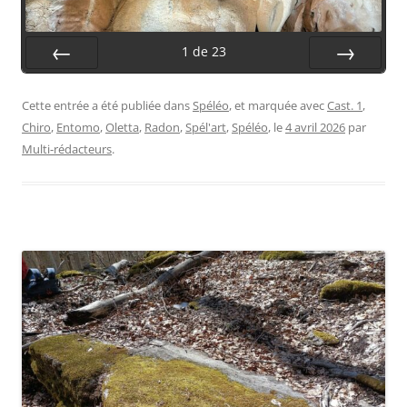
1
de
23
Préc.
Suiv.
Cette entrée a été publiée dans
Spéléo
, et marquée avec
Cast. 1
,
Chiro
,
Entomo
,
Oletta
,
Radon
,
Spél'art
,
Spéléo
, le
4 avril 2026
par
Multi-rédacteurs
.