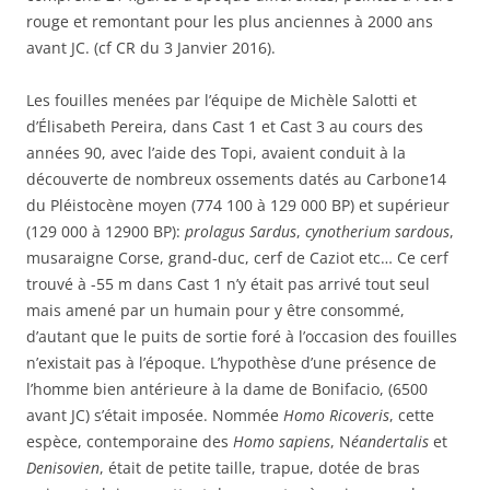
rouge et remontant pour les plus anciennes à 2000 ans
avant JC. (cf CR du 3 Janvier 2016).
Les fouilles menées par l’équipe de Michèle Salotti et
d’Élisabeth Pereira, dans Cast 1 et Cast 3 au cours des
années 90, avec l’aide des Topi, avaient conduit à la
découverte de nombreux ossements datés au Carbone14
du Pléistocène moyen (774 100 à 129 000 BP) et supérieur
(129 000 à 12900 BP):
prolagus Sardus
,
cynotherium sardous
,
musaraigne Corse, grand-duc, cerf de Caziot etc… Ce cerf
trouvé à -55 m dans Cast 1 n’y était pas arrivé tout seul
mais amené par un humain pour y être consommé,
d’autant que le puits de sortie foré à l’occasion des fouilles
n’existait pas à l’époque. L’hypothèse d’une présence de
l’homme bien antérieure à la dame de Bonifacio, (6500
avant JC) s’était imposée. Nommée
Homo Ricoveris
, cette
espèce, contemporaine des
Homo sapiens
, N
éandertalis
et
Denisovien
, était de petite taille, trapue, dotée de bras