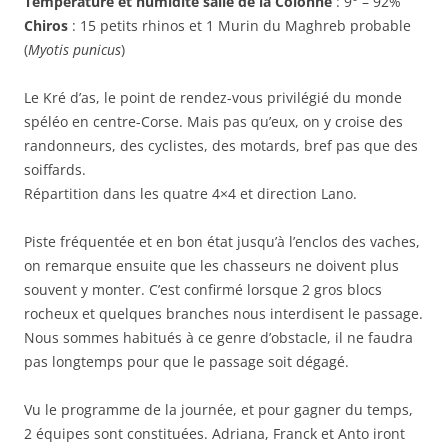
Température et humidité salle de la Colonne
: 9° – 92%
Chiros
: 15 petits rhinos et 1 Murin du Maghreb probable
(
Myotis punicus
)
Le Kré d’as, le point de rendez-vous privilégié du monde
spéléo en centre-Corse. Mais pas qu’eux, on y croise des
randonneurs, des cyclistes, des motards, bref pas que des
soiffards.
Répartition dans les quatre 4×4 et direction Lano.
Piste fréquentée et en bon état jusqu’à l’enclos des vaches,
on remarque ensuite que les chasseurs ne doivent plus
souvent y monter. C’est confirmé lorsque 2 gros blocs
rocheux et quelques branches nous interdisent le passage.
Nous sommes habitués à ce genre d’obstacle, il ne faudra
pas longtemps pour que le passage soit dégagé.
Vu le programme de la journée, et pour gagner du temps,
2 équipes sont constituées. Adriana, Franck et Anto iront